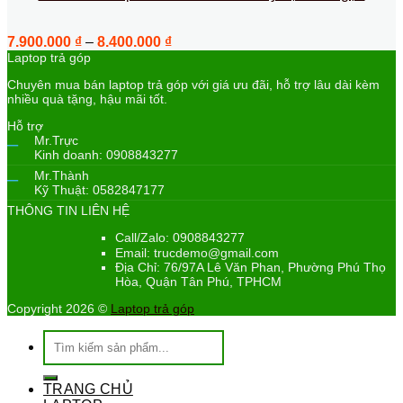
Khoảng
7.900.000
₫
–
8.400.000
₫
giá:
Laptop trả góp
từ
Chuyên mua bán laptop trả góp với giá ưu đãi, hỗ trợ lâu dài kèm
7.900.000 ₫
nhiều quà tặng, hậu mãi tốt.
đến
8.400.000 ₫
Hỗ trợ
–
Mr.Trực
Kinh doanh: 0908843277
–
Mr.Thành
Kỹ Thuật: 0582847177
THÔNG TIN LIÊN HỆ
Call/Zalo: 0908843277
Email: trucdemo@gmail.com
Địa Chỉ: 76/97A Lê Văn Phan, Phường Phú Thọ
Hòa, Quận Tân Phú, TPHCM
Copyright 2026 ©
Laptop trả góp
Tìm
kiếm:
TRANG CHỦ