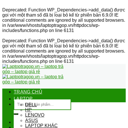
Deprecated
: Function WP_Dependencies->add_data() được
gọi với một tham số đã bị
loại bỏ
kể từ phiên bản 6.9.0! IE
conditional comments are ignored by all supported browsers.
in
/var/www/vhosts/laptoptragop.vn/httpdocs/wp-
includes/functions.php
on line
6131
Deprecated
: Function WP_Dependencies->add_data() được
gọi với một tham số đã bị
loại bỏ
kể từ phiên bản 6.9.0! IE
conditional comments are ignored by all supported browsers.
in
/var/www/vhosts/laptoptragop.vn/httpdocs/wp-
includes/functions.php
on line
6131
Skip
to
content
TRANG CHỦ
LAPTOP
Tìm
DELL
kiếm:
HP
LENOVO
ASUS
LAPTOP KHÁC