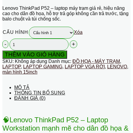
giá:
Lenovo ThinkPad P52 – laptop máy trạm giá rẻ, hiệu năng
từ
cao cho dân đồ họa, hỗ trợ trả góp không cần trả trước, tặng
10.900.000 ₫
balo chuột và túi chống sốc.
đến
11.400.000 ₫
CẤU HÌNH
Xóa
Lenovo
Thinkpad
P52
THÊM VÀO GIỎ HÀNG
i7-
SKU:
Không áp dụng
Danh mục:
ĐỒ HỌA - MÁY TRẠM
,
8850H
LAPTOP
,
LAPTOP GAMING
,
LAPTOP VGA RỜI
,
LENOVO
,
chuyên
màn hình 15inch
đồ
họa
render
MÔ TẢ
số
THÔNG TIN BỔ SUNG
lượng
ĐÁNH GIÁ (0)
🧠Lenovo ThinkPad P52 – Laptop
Workstation mạnh mẽ cho dân đồ họa &