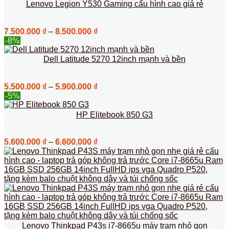
5.900.000 ₫
Lenovo Legion Y530 Gaming cấu hình cao giá rẻ
đến
6.400.000 ₫
Khoảng
7.500.000
₫
–
8.500.000
₫
giá:
-8%
từ
7.500.000 ₫
Dell Latitude 5270 12inch mạnh và bền
đến
8.500.000 ₫
Khoảng
5.500.000
₫
–
5.900.000
₫
giá:
-5%
từ
5.500.000 ₫
HP Elitebook 850 G3
đến
5.900.000 ₫
Khoảng
5.600.000
₫
–
6.600.000
₫
giá:
từ
5.600.000 ₫
đến
6.600.000 ₫
Lenovo Thinkpad P43s i7-8665u máy trạm nhỏ gọn