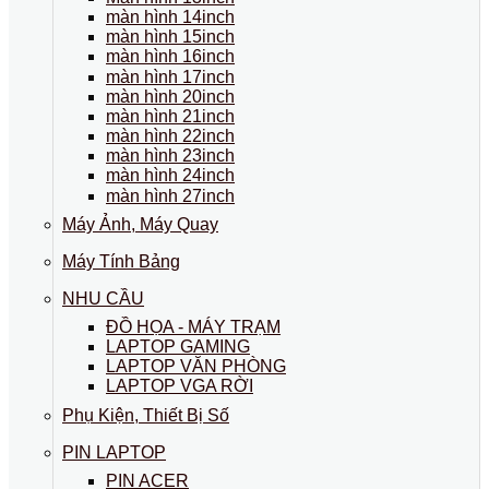
màn hình 14inch
màn hình 15inch
màn hình 16inch
màn hình 17inch
màn hình 20inch
màn hình 21inch
màn hình 22inch
màn hình 23inch
màn hình 24inch
màn hình 27inch
Máy Ảnh, Máy Quay
Máy Tính Bảng
NHU CẦU
ĐỒ HỌA - MÁY TRẠM
LAPTOP GAMING
LAPTOP VĂN PHÒNG
LAPTOP VGA RỜI
Phụ Kiện, Thiết Bị Số
PIN LAPTOP
PIN ACER