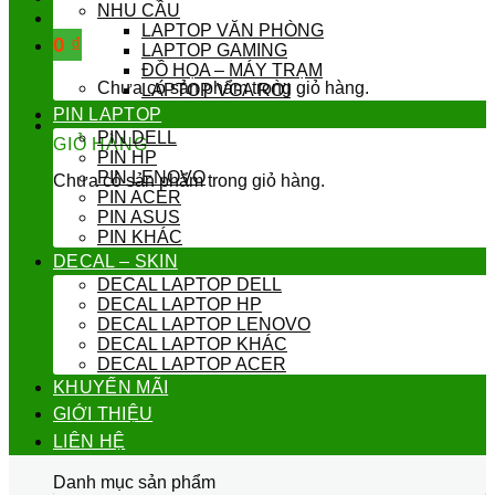
NHU CẦU
LAPTOP VĂN PHÒNG
0
₫
LAPTOP GAMING
ĐỒ HỌA – MÁY TRẠM
Chưa có sản phẩm trong giỏ hàng.
LAPTOP VGA RỜI
PIN LAPTOP
PIN DELL
GIỎ HÀNG
PIN HP
PIN LENOVO
Chưa có sản phẩm trong giỏ hàng.
PIN ACER
PIN ASUS
PIN KHÁC
DECAL – SKIN
DECAL LAPTOP DELL
DECAL LAPTOP HP
DECAL LAPTOP LENOVO
DECAL LAPTOP KHÁC
DECAL LAPTOP ACER
KHUYẾN MÃI
GIỚI THIỆU
LIÊN HỆ
Danh mục sản phẩm