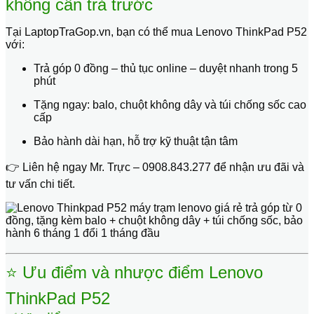
không cần trả trước
Tại
LaptopTraGop.vn
, bạn có thể mua
Lenovo ThinkPad P52
với:
Trả góp 0 đồng – thủ tục online – duyệt nhanh trong 5
phút
Tặng ngay:
balo, chuột không dây và túi chống sốc cao
cấp
Bảo hành dài hạn
, hỗ trợ kỹ thuật tận tâm
👉 Liên hệ ngay
Mr. Trực – 0908.843.277
để nhận ưu đãi và
tư vấn chi tiết.
⭐ Ưu điểm và nhược điểm Lenovo
ThinkPad P52