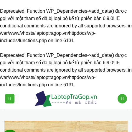
Deprecated
: Function WP_Dependencies->add_data() được
gọi với một tham số đã bị
loại bỏ
kể từ phiên bản 6.9.0! IE
conditional comments are ignored by all supported browsers. in
/var/www/vhosts/laptoptragop.vn/httpdocs/wp-
includes/functions.php
on line
6131
Deprecated
: Function WP_Dependencies->add_data() được
gọi với một tham số đã bị
loại bỏ
kể từ phiên bản 6.9.0! IE
conditional comments are ignored by all supported browsers. in
/var/www/vhosts/laptoptragop.vn/httpdocs/wp-
includes/functions.php
on line
6131
Skip
to
content