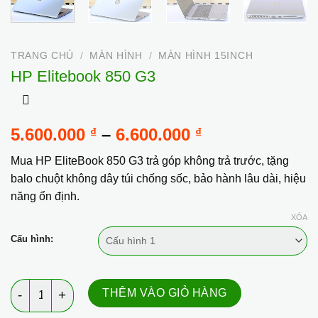
TRANG CHỦ
/
MÀN HÌNH
/
MÀN HÌNH 15INCH
HP Elitebook 850 G3
Khoảng
5.600.000
–
6.600.000
₫
₫
giá:
Mua HP EliteBook 850 G3 trả góp không trả trước, tặng
từ
balo chuột không dây túi chống sốc, bảo hành lâu dài, hiệu
5.600.000 ₫
năng ổn định.
đến
6.600.000 ₫
XÓA
Cấu hình:
HP Elitebook 850 G3 số lượng
THÊM VÀO GIỎ HÀNG