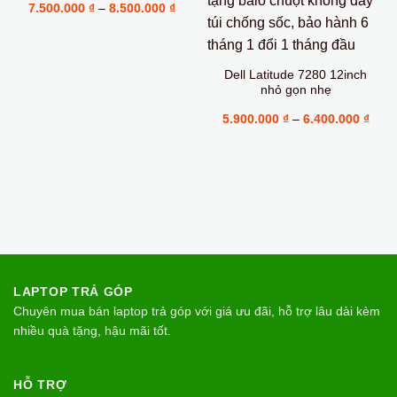
Khoảng
7.500.000
₫
–
8.500.000
₫
giá:
từ
7.500.000 ₫
đến
8.500.000 ₫
Dell Latitude 7280 12inch
nhỏ gọn nhẹ
Kho
5.900.000
₫
–
6.400.000
₫
giá:
từ
5.90
đến
6.40
LAPTOP TRẢ GÓP
Chuyên mua bán laptop trả góp với giá ưu đãi, hỗ trợ lâu dài kèm
nhiều quà tặng, hậu mãi tốt.
HỖ TRỢ