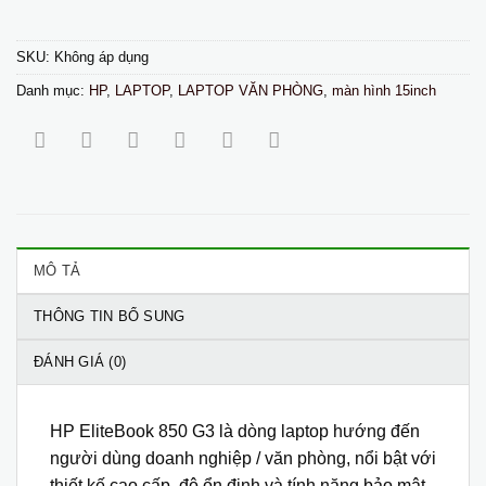
SKU:
Không áp dụng
Danh mục:
HP
,
LAPTOP
,
LAPTOP VĂN PHÒNG
,
màn hình 15inch
MÔ TẢ
THÔNG TIN BỔ SUNG
ĐÁNH GIÁ (0)
HP EliteBook 850 G3
là dòng laptop hướng đến
người dùng doanh nghiệp / văn phòng, nổi bật với
thiết kế cao cấp, độ ổn định và tính năng bảo mật