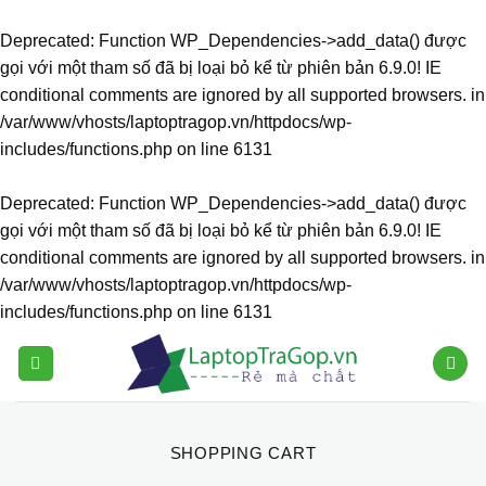
Deprecated
: Function WP_Dependencies->add_data() được
gọi với một tham số đã bị
loại bỏ
kể từ phiên bản 6.9.0! IE
conditional comments are ignored by all supported browsers. in
/var/www/vhosts/laptoptragop.vn/httpdocs/wp-
includes/functions.php
on line
6131
Deprecated
: Function WP_Dependencies->add_data() được
gọi với một tham số đã bị
loại bỏ
kể từ phiên bản 6.9.0! IE
conditional comments are ignored by all supported browsers. in
/var/www/vhosts/laptoptragop.vn/httpdocs/wp-
includes/functions.php
on line
6131
Skip
to
content
SHOPPING CART