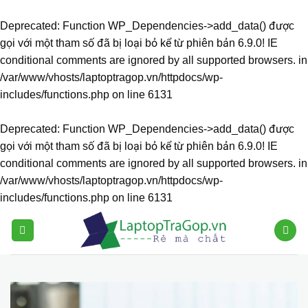
Deprecated
: Function WP_Dependencies->add_data() được
gọi với một tham số đã bị
loại bỏ
kể từ phiên bản 6.9.0! IE
conditional comments are ignored by all supported browsers. in
/var/www/vhosts/laptoptragop.vn/httpdocs/wp-
includes/functions.php
on line
6131
Deprecated
: Function WP_Dependencies->add_data() được
gọi với một tham số đã bị
loại bỏ
kể từ phiên bản 6.9.0! IE
conditional comments are ignored by all supported browsers. in
/var/www/vhosts/laptoptragop.vn/httpdocs/wp-
includes/functions.php
on line
6131
Skip
to
content