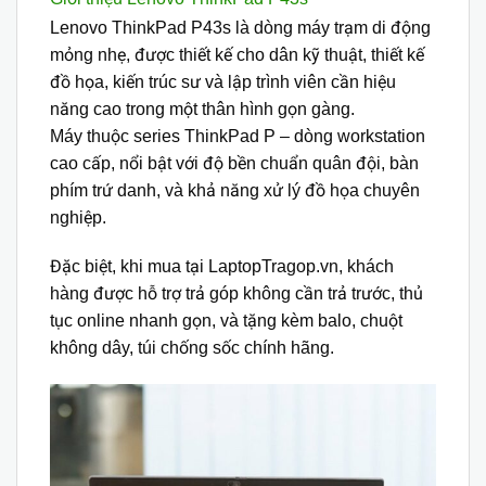
Lenovo ThinkPad P43s là dòng
máy trạm di động
mỏng nhẹ
, được thiết kế cho dân kỹ thuật, thiết kế
đồ họa, kiến trúc sư và lập trình viên cần hiệu
năng cao trong một thân hình gọn gàng.
Máy thuộc series
ThinkPad P – dòng workstation
cao cấp
, nổi bật với
độ bền chuẩn quân đội, bàn
phím trứ danh, và khả năng xử lý đồ họa chuyên
nghiệp
.
Đặc biệt, khi mua tại
LaptopTragop.vn
, khách
hàng được
hỗ trợ trả góp không cần trả trước
,
thủ
tục online nhanh gọn
, và
tặng kèm balo, chuột
không dây, túi chống sốc chính hãng
.