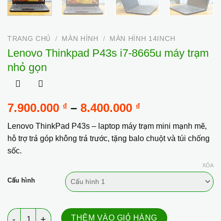
TRANG CHỦ
/
MÀN HÌNH
/
MÀN HÌNH 14INCH
Lenovo Thinkpad P43s i7-8665u máy trạm
nhỏ gọn
Khoảng
7.900.000
–
8.400.000
₫
₫
giá:
Lenovo ThinkPad P43s – laptop máy trạm mini mạnh mẽ,
từ
hỗ trợ trả góp không trả trước, tặng balo chuột và túi chống
7.900.000 ₫
sốc.
đến
8.400.000 ₫
XÓA
Cấu hình
Lenovo Thinkpad P43s i7-8665u máy trạm nhỏ gọn số lượng
THÊM VÀO GIỎ HÀNG