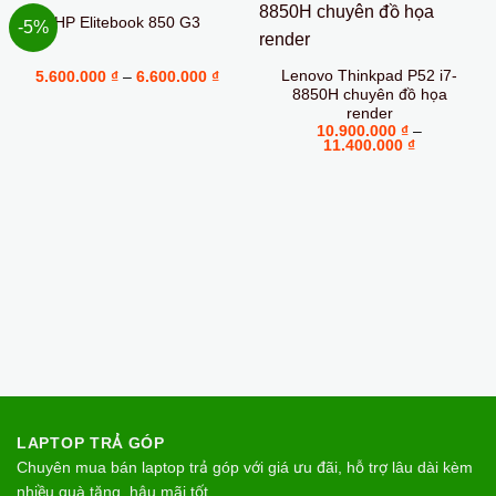
HP Elitebook 850 G3
-5%
Lenovo Thinkpad P52 i7-
Khoảng
5.600.000
₫
–
6.600.000
₫
giá:
8850H chuyên đồ họa
từ
render
5.600.000 ₫
10.900.000
₫
–
đến
Khoảng
11.400.000
₫
6.600.000 ₫
giá:
từ
10.900.000
đến
11.400.000
LAPTOP TRẢ GÓP
Chuyên mua bán laptop trả góp với giá ưu đãi, hỗ trợ lâu dài kèm
nhiều quà tặng, hậu mãi tốt.