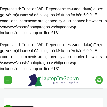
Deprecated
: Function WP_Dependencies->add_data() được
gọi với một tham số đã bị
loại bỏ
kể từ phiên bản 6.9.0! IE
conditional comments are ignored by all supported browsers. in
/var/www/vhosts/laptoptragop.vn/httpdocs/wp-
includes/functions.php
on line
6131
Deprecated
: Function WP_Dependencies->add_data() được
gọi với một tham số đã bị
loại bỏ
kể từ phiên bản 6.9.0! IE
conditional comments are ignored by all supported browsers. in
/var/www/vhosts/laptoptragop.vn/httpdocs/wp-
includes/functions.php
on line
6131
Skip
to
content