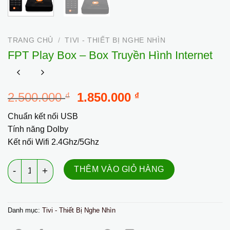
TRANG CHỦ
/
TIVI - THIẾT BỊ NGHE NHÌN
FPT Play Box – Box Truyền Hình Internet
Giá
Giá
2.500.000
1.850.000
₫
₫
gốc
hiện
Chuẩn kết nối USB
là:
tại
Tính năng Dolby
2.500.000 ₫.
là:
Kết nối Wifi 2.4Ghz/5Ghz
1.850.000 ₫.
FPT Play Box – Box Truyền Hình Internet số lượng
THÊM VÀO GIỎ HÀNG
Danh mục:
Tivi - Thiết Bị Nghe Nhìn