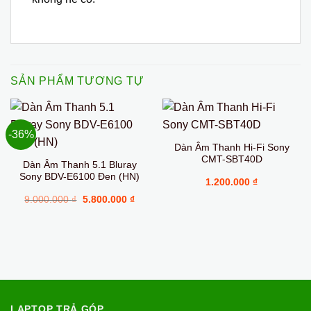
SẢN PHẨM TƯƠNG TỰ
-36%
Dàn Âm Thanh Hi-Fi Sony
CMT-SBT40D
Dàn Âm Thanh 5.1 Bluray
Sony BDV-E6100 Đen (HN)
1.200.000
₫
Giá
Giá
9.000.000
₫
5.800.000
₫
gốc
hiện
là:
tại
9.000.000 ₫.
là:
5.800.000 ₫.
LAPTOP TRẢ GÓP