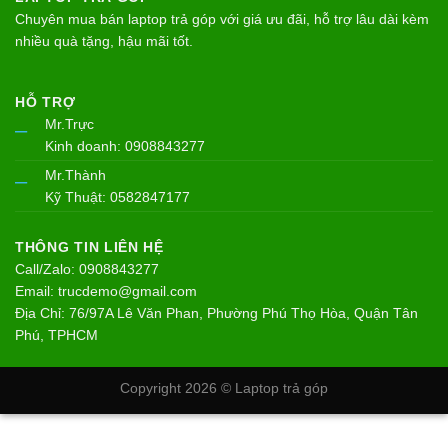
Chuyên mua bán laptop trả góp với giá ưu đãi, hỗ trợ lâu dài kèm
nhiều quà tặng, hậu mãi tốt.
HỖ TRỢ
Mr.Trực
–
Kinh doanh: 0908843277
Mr.Thành
–
Kỹ Thuật: 0582847177
THÔNG TIN LIÊN HỆ
Call/Zalo: 0908843277
Email: trucdemo@gmail.com
Địa Chỉ: 76/97A Lê Văn Phan, Phường Phú Thọ Hòa, Quận Tân
Phú, TPHCM
Copyright 2026 ©
Laptop trả góp