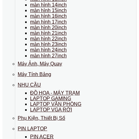
màn hình 14inch
màn hình 15inch
màn hình 16inch
màn hình 17inch
màn hình 20inch
màn hình 21inch
màn hình 22inch
màn hình 23inch
màn hình 24inch
màn hình 27inch
Máy Ảnh, Máy Quay
Máy Tính Bảng
NHU CẦU
ĐỒ HỌA - MÁY TRẠM
LAPTOP GAMING
LAPTOP VĂN PHÒNG
LAPTOP VGA RỜI
Phụ Kiện, Thiết Bị Số
PIN LAPTOP
PIN ACER