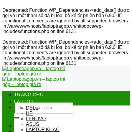
Deprecated
: Function WP_Dependencies->add_data() được
gọi với một tham số đã bị
loại bỏ
kể từ phiên bản 6.9.0! IE
conditional comments are ignored by all supported browsers.
in
/var/www/vhosts/laptoptragop.vn/httpdocs/wp-
includes/functions.php
on line
6131
Deprecated
: Function WP_Dependencies->add_data() được
gọi với một tham số đã bị
loại bỏ
kể từ phiên bản 6.9.0! IE
conditional comments are ignored by all supported browsers.
in
/var/www/vhosts/laptoptragop.vn/httpdocs/wp-
includes/functions.php
on line
6131
Skip
to
content
TRANG CHỦ
LAPTOP
Tìm
DELL
kiếm:
HP
LENOVO
ASUS
LAPTOP KHÁC