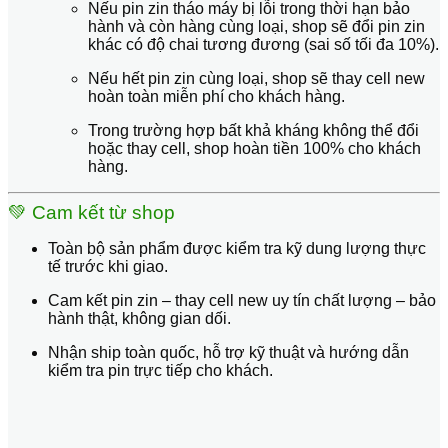
Nếu pin zin tháo máy bị lỗi trong thời hạn bảo
hành và còn hàng cùng loại, shop sẽ
đổi pin zin
khác
có độ chai tương đương (sai số tối đa 10%).
Nếu
hết pin zin cùng loại
, shop sẽ
thay cell new
hoàn toàn
miễn phí cho khách hàng.
Trong trường hợp bất khả kháng không thể đổi
hoặc thay cell, shop
hoàn tiền 100%
cho khách
hàng.
💚
Cam kết từ shop
Toàn bộ sản phẩm được
kiểm tra kỹ dung lượng thực
tế
trước khi giao.
Cam kết
pin zin – thay cell new uy tín chất lượng – bảo
hành thật, không gian dối
.
Nhận
ship toàn quốc
, hỗ trợ kỹ thuật và
hướng dẫn
kiểm tra pin trực tiếp
cho khách.