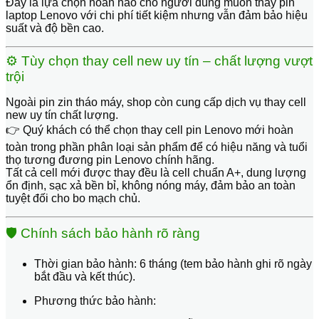
Đây là lựa chọn hoàn hảo cho người dùng muốn
thay pin
laptop Lenovo
với chi phí tiết kiệm nhưng vẫn đảm bảo
hiệu
suất và độ bền cao
.
⚙️
Tùy chọn thay cell new uy tín – chất lượng vượt
trội
Ngoài pin zin tháo máy, shop còn cung cấp
dịch vụ thay cell
new uy tín chất lượng
.
👉 Quý khách có thể chọn
thay cell pin Lenovo mới hoàn
toàn
trong phần phân loại sản phẩm để có hiệu năng và tuổi
thọ tương đương
pin Lenovo chính hãng
.
Tất cả cell mới được thay đều là
cell chuẩn A+
, dung lượng
ổn định, sạc xả bền bỉ, không nóng máy, đảm bảo
an toàn
tuyệt đối cho bo mạch chủ
.
🛡️
Chính sách bảo hành rõ ràng
Thời gian bảo hành:
6 tháng (tem bảo hành ghi rõ ngày
bắt đầu và kết thúc).
Phương thức bảo hành: