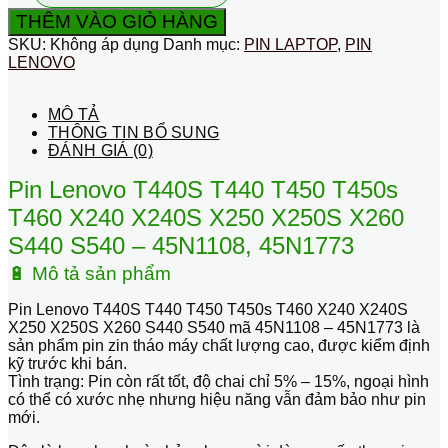
trong
THÊM VÀO GIỎ HÀNG
lenovo
SKU:
Không áp dụng
Danh mục:
PIN LAPTOP
,
PIN
45N1108
LENOVO
45N1773
x240-
50-
MÔ TẢ
60
THÔNG TIN BỔ SUNG
t440-
ĐÁNH GIÁ (0)
50-
60...
Pin Lenovo T440S T440 T450 T450s
số
lượng
T460 X240 X240S X250 X250S X260
S440 S540 – 45N1108, 45N1773
🔋
Mô tả sản phẩm
Pin Lenovo T440S T440 T450 T450s T460 X240 X240S
X250 X250S X260 S440 S540 mã
45N1108 – 45N1773
là
sản phẩm
pin zin tháo máy
chất lượng cao, được kiểm định
kỹ trước khi bán.
Tình trạng:
Pin còn rất tốt
, độ chai chỉ
5% – 15%
, ngoại hình
có thể có
xước nhẹ
nhưng hiệu năng vẫn đảm bảo như pin
mới.