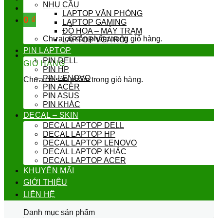
NHU CẦU
LAPTOP VĂN PHÒNG
0
₫
LAPTOP GAMING
ĐỒ HỌA – MÁY TRẠM
Chưa có sản phẩm trong giỏ hàng.
LAPTOP VGA RỜI
PIN LAPTOP
PIN DELL
GIỎ HÀNG
PIN HP
PIN LENOVO
Chưa có sản phẩm trong giỏ hàng.
PIN ACER
PIN ASUS
PIN KHÁC
DECAL – SKIN
DECAL LAPTOP DELL
DECAL LAPTOP HP
DECAL LAPTOP LENOVO
DECAL LAPTOP KHÁC
DECAL LAPTOP ACER
KHUYẾN MÃI
GIỚI THIỆU
LIÊN HỆ
Danh mục sản phẩm