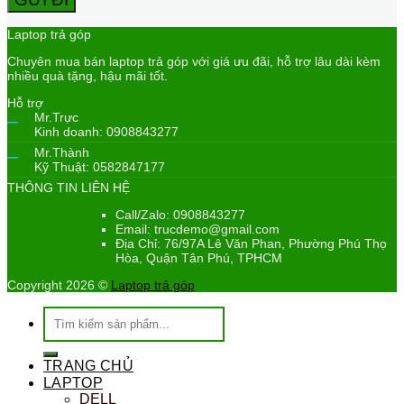
Laptop trả góp
Chuyên mua bán laptop trả góp với giá ưu đãi, hỗ trợ lâu dài kèm
nhiều quà tặng, hậu mãi tốt.
Hỗ trợ
–
Mr.Trực
Kinh doanh: 0908843277
–
Mr.Thành
Kỹ Thuật: 0582847177
THÔNG TIN LIÊN HỆ
Call/Zalo: 0908843277
Email: trucdemo@gmail.com
Địa Chỉ: 76/97A Lê Văn Phan, Phường Phú Thọ
Hòa, Quận Tân Phú, TPHCM
Copyright 2026 ©
Laptop trả góp
Tìm
kiếm:
TRANG CHỦ
LAPTOP
DELL