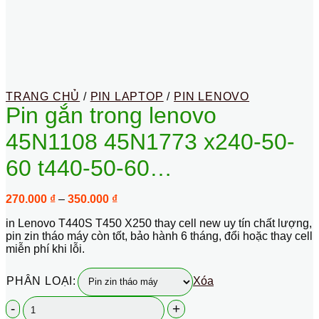
TRANG CHỦ
/
PIN LAPTOP
/
PIN LENOVO
Pin gắn trong lenovo
45N1108 45N1773 x240-50-
60 t440-50-60…
Khoảng
270.000
₫
–
350.000
₫
giá:
in Lenovo T440S T450 X250 thay cell new uy tín chất lượng,
từ
pin zin tháo máy còn tốt, bảo hành 6 tháng, đổi hoặc thay cell
270.000 ₫
miễn phí khi lỗi.
đến
350.000 ₫
PHÂN LOẠI:
Xóa
Pin
gắn