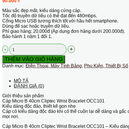
90.000
₫
Màu sắc đẹp mắt, kiểu dáng cứng cáp.
Tốc độ truyền dữ liệu có thể đạt đến 480mbps.
Cổng Micro USB tương thích tốt với hầu hết smartphone.
Dùng để sạc hoặc truyền dữ liệu.
Phí giao hàng: 20.000đ (Áp dụng đơn hàng dưới 200.000đ).
Bảo hành 1 năm 1 đổi 1.
Dây
cáp
Micro
THÊM VÀO GIỎ HÀNG
USB
Danh mục:
Điện Thoại, Máy Tính Bảng
,
Phụ Kiện, Thiết Bị Số
B
0.4
m
MÔ TẢ
Cliptec
ĐÁNH GIÁ (0)
Wrist
số
Giới thiệu sản phẩm
lượng
Cáp Micro B 40cm Cliptec Wrist Bracelet OCC101
Kiểu dáng độc đáo, thiết kế gọn nhẹ
Cáp có kiểu dáng độc đáo khi có thể cuộn lại dễ dàng và gắc 
mọi nơi.
Cáp Micro B 40cm Cliptec Wrist Bracelet OCC101 – Kiểu dáng