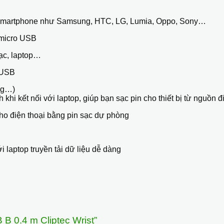
hết smartphone như Samsung, HTC, LG, Lumia, Oppo, Sony…
 micro USB
ạc, laptop…
 USB
ảng…)
 khi kết nối với laptop, giúp bạn sạc pin cho thiết bị từ nguồn
ho điện thoại bằng pin sạc dự phòng
 laptop truyền tải dữ liệu dễ dàng
 B 0.4 m Cliptec Wrist”