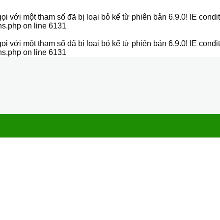
i với một tham số đã bị
loại bỏ
kể từ phiên bản 6.9.0! IE condi
ns.php
on line
6131
i với một tham số đã bị
loại bỏ
kể từ phiên bản 6.9.0! IE condi
ns.php
on line
6131