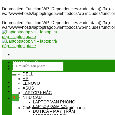
Deprecated
: Function WP_Dependencies->add_data() được gọ
/var/www/vhosts/laptoptragop.vn/httpdocs/wp-includes/functio
Deprecated
: Function WP_Dependencies->add_data() được gọ
/var/www/vhosts/laptoptragop.vn/httpdocs/wp-includes/functio
Skip
to
content
TRANG CHỦ
Tìm
kiếm:
LAPTOP
DELL
HP
LENOVO
ASUS
LAPTOP KHÁC
0
₫
NHU CẦU
LAPTOP VĂN PHÒNG
LAPTOP GAMING
Chưa có sản phẩm trong giỏ hàng.
ĐỒ HỌA – MÁY TRẠM