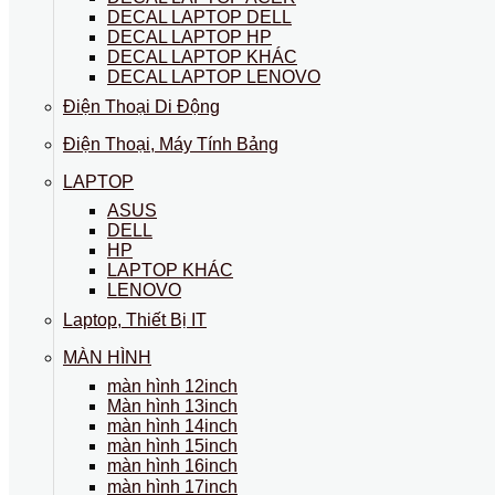
DECAL LAPTOP DELL
DECAL LAPTOP HP
DECAL LAPTOP KHÁC
DECAL LAPTOP LENOVO
Điện Thoại Di Động
Điện Thoại, Máy Tính Bảng
LAPTOP
ASUS
DELL
HP
LAPTOP KHÁC
LENOVO
Laptop, Thiết Bị IT
MÀN HÌNH
màn hình 12inch
Màn hình 13inch
màn hình 14inch
màn hình 15inch
màn hình 16inch
màn hình 17inch