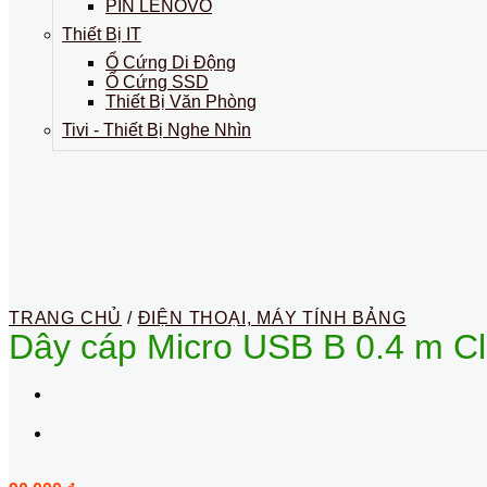
PIN LENOVO
Thiết Bị IT
Ổ Cứng Di Động
Ổ Cứng SSD
Thiết Bị Văn Phòng
Tivi - Thiết Bị Nghe Nhìn
TRANG CHỦ
/
ĐIỆN THOẠI, MÁY TÍNH BẢNG
Dây cáp Micro USB B 0.4 m Cli