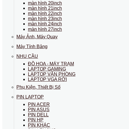
màn hình 20inch
màn hình 21inch
màn hình 22inch
màn hình 23inch
màn hình 24inch
màn hình 27inch
Máy Ảnh, Máy Quay
Máy Tính Bảng
NHU CẦU
ĐỒ HỌA - MÁY TRẠM
LAPTOP GAMING
LAPTOP VĂN PHÒNG
LAPTOP VGA RỜI
Phụ Kiện, Thiết Bị Số
PIN LAPTOP
PIN ACER
PIN ASUS
PIN DELL
PIN HP
PIN KHÁC