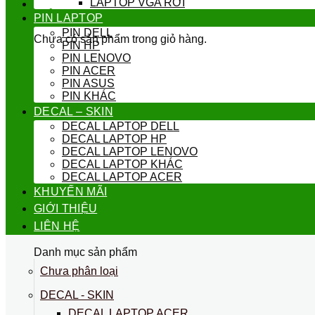
LAPTOP VGA RỜI
GIỎ HÀNG
PIN LAPTOP
PIN DELL
Chưa có sản phẩm trong giỏ hàng.
PIN HP
PIN LENOVO
PIN ACER
PIN ASUS
PIN KHÁC
DECAL – SKIN
DECAL LAPTOP DELL
DECAL LAPTOP HP
DECAL LAPTOP LENOVO
DECAL LAPTOP KHÁC
DECAL LAPTOP ACER
KHUYẾN MÃI
GIỚI THIỆU
LIÊN HỆ
Danh mục sản phẩm
Chưa phân loại
DECAL - SKIN
DECAL LAPTOP ACER