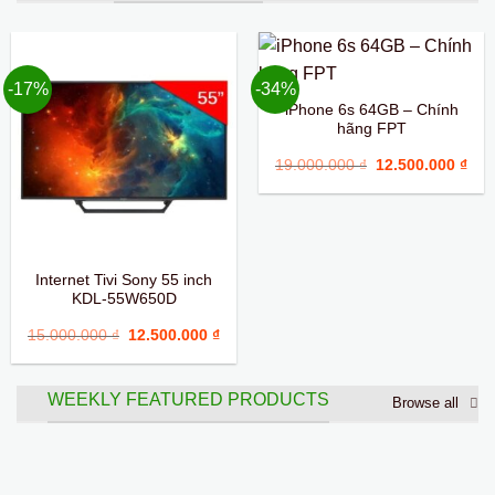
-17%
-34%
iPhone 6s 64GB – Chính
hãng FPT
Giá
Giá
19.000.000
₫
12.500.000
₫
gốc
hiệ
là:
tại
19.000.000 ₫.
là:
12.
Internet Tivi Sony 55 inch
KDL-55W650D
Giá
Giá
15.000.000
₫
12.500.000
₫
gốc
hiện
là:
tại
15.000.000 ₫.
là:
12.500.000 ₫.
WEEKLY FEATURED PRODUCTS
Browse all