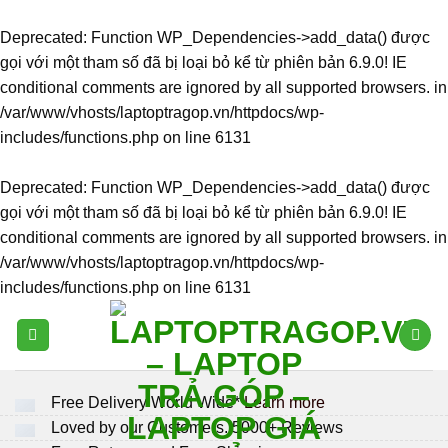
Deprecated
: Function WP_Dependencies->add_data() được
gọi với một tham số đã bị
loại bỏ
kể từ phiên bản 6.9.0! IE
conditional comments are ignored by all supported browsers. in
/var/www/vhosts/laptoptragop.vn/httpdocs/wp-
includes/functions.php
on line
6131
Deprecated
: Function WP_Dependencies->add_data() được
gọi với một tham số đã bị
loại bỏ
kể từ phiên bản 6.9.0! IE
conditional comments are ignored by all supported browsers. in
/var/www/vhosts/laptoptragop.vn/httpdocs/wp-
includes/functions.php
on line
6131
Skip
to
content
Free Delivery
World Wide*
Learn more
Loved by our Customers.
5000+
Reviews