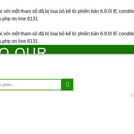
 với một tham số đã bị
loại bỏ
kể từ phiên bản 6.9.0! IE condit
s.php
on line
6131
 với một tham số đã bị
loại bỏ
kể từ phiên bản 6.9.0! IE condit
s.php
on line
6131
O OUR
HOP
scing elit, sed diam nonummy nibh
am erat volutpat.
AL – SKIN
KHUYẾN MÃI
GIỚI THIỆU
LIÊN HỆ