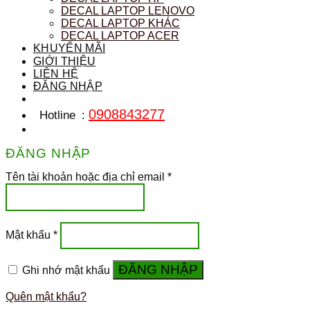
DECAL LAPTOP LENOVO
DECAL LAPTOP KHÁC
DECAL LAPTOP ACER
KHUYẾN MÃI
GIỚI THIỆU
LIÊN HỆ
ĐĂNG NHẬP
0908843277
Hotline
:
ĐĂNG NHẬP
Tên tài khoản hoặc địa chỉ email
*
Mật khẩu
*
ĐĂNG NHẬP
Ghi nhớ mật khẩu
Quên mật khẩu?