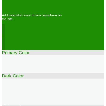
ELEMENT
Add beautiful count downs anywhere on
the site.
Primary Color
Dark Color