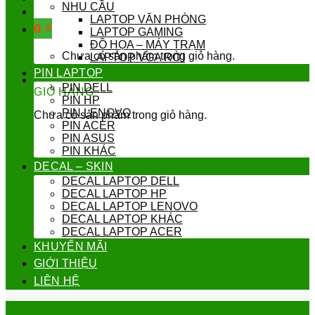
NHU CẦU
LAPTOP VĂN PHÒNG
0
₫
LAPTOP GAMING
ĐỒ HỌA – MÁY TRẠM
Chưa có sản phẩm trong giỏ hàng.
LAPTOP VGA RỜI
PIN LAPTOP
PIN DELL
GIỎ HÀNG
PIN HP
PIN LENOVO
Chưa có sản phẩm trong giỏ hàng.
PIN ACER
PIN ASUS
PIN KHÁC
DECAL – SKIN
DECAL LAPTOP DELL
DECAL LAPTOP HP
DECAL LAPTOP LENOVO
DECAL LAPTOP KHÁC
DECAL LAPTOP ACER
KHUYẾN MÃI
GIỚI THIỆU
LIÊN HỆ