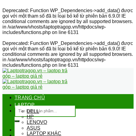
Deprecated
: Function WP_Dependencies->add_data() được
gọi với một tham số đã bị
loại bỏ
kể từ phiên bản 6.9.0! IE
conditional comments are ignored by all supported browsers.
in
/var/www/vhosts/laptoptragop.vn/httpdocs/wp-
includes/functions.php
on line
6131
Deprecated
: Function WP_Dependencies->add_data() được
gọi với một tham số đã bị
loại bỏ
kể từ phiên bản 6.9.0! IE
conditional comments are ignored by all supported browsers.
in
/var/www/vhosts/laptoptragop.vn/httpdocs/wp-
includes/functions.php
on line
6131
Skip
to
content
TRANG CHỦ
LAPTOP
Tìm
DELL
kiếm:
HP
LENOVO
ASUS
LAPTOP KHÁC